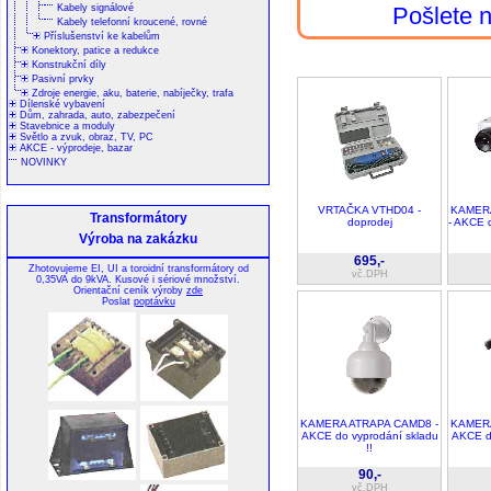
Kabely signálové
Pošlete
Kabely telefonní kroucené, rovné
Příslušenství ke kabelům
Konektory, patice a redukce
Konstrukční díly
Pasivní prvky
Zdroje energie, aku, baterie, nabíječky, trafa
Dílenské vybavení
Dům, zahrada, auto, zabezpečení
Stavebnice a moduly
Světlo a zvuk, obraz, TV, PC
AKCE - výprodeje, bazar
NOVINKY
VRTAČKA VTHD04 -
KAMER
Transformátory
doprodej
- AKCE 
Výroba na zakázku
695,-
Zhotovujeme EI, UI a toroidní transformátory od
vč.DPH
0,35VA do 9kVA. Kusové i sériové množství.
Orientační ceník výroby
zde
Poslat
poptávku
KAMERA ATRAPA CAMD8 -
KAMERA
AKCE do vyprodání skladu
AKCE do
!!
90,-
vč.DPH