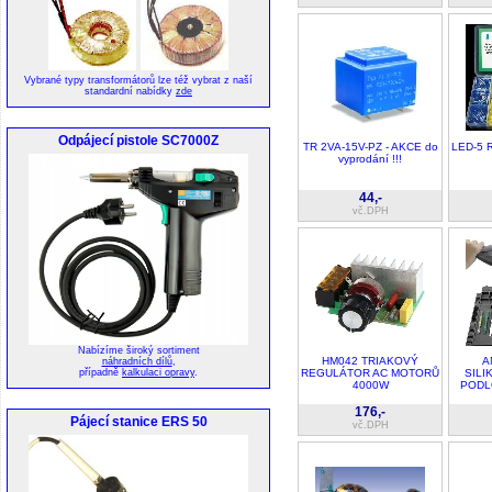
Vybrané typy transformátorů lze též vybrat z naší
standardní nabídky
zde
Odpájecí pistole SC7000Z
TR 2VA-15V-PZ - AKCE do
LED-5 
vyprodání !!!
44,-
vč.DPH
Nabízíme široký sortiment
HM042 TRIAKOVÝ
A
náhradních dílů
,
REGULÁTOR AC MOTORŮ
SILI
případně
kalkulaci opravy
.
4000W
PODL
176,-
Pájecí stanice ERS 50
vč.DPH