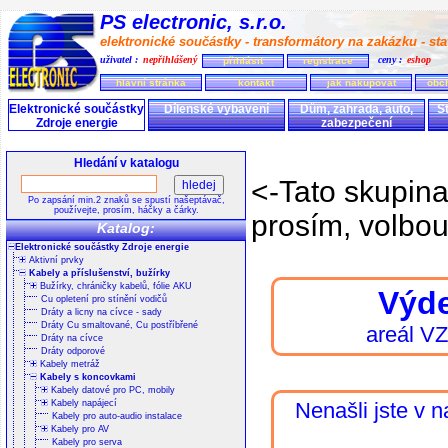
PS electronic, s.r.o.
elektronické součástky - transformátory na zakázku - stav
uživatel :
nepřihlášený
ceny :
eshop
přihlásit
registrace
hlavní stránka
kontakt
jak nakupovat
obc
Elektronické součástky
Dílenské vybavení
Dům, zahrada, auto,
S
Zdroje energie
zabezpečení
Hledání v katalogu
<-Tato skupin
Po zapsání min.2 znaků se spustí našeptávač,
používejte, prosím, háčky a čárky.
prosím, volbou
Katalog:
Elektronické součástky Zdroje energie
Aktivní prvky
Kabely a příslušenství, bužírky
Bužírky, chráničky kabelů, fólie AKU
Výde
Cu opletení pro stínění vodičů
Dráty a licny na cívce - sady
Dráty Cu smaltované, Cu postříbřené
areál V
Dráty na cívce
Dráty odporové
Kabely metráž
Kabely s koncovkami
Kabely datové pro PC, mobily
Kabely napájecí
Nenašli jste v 
Kabely pro auto-audio instalace
Kabely pro AV
Kabely pro serva